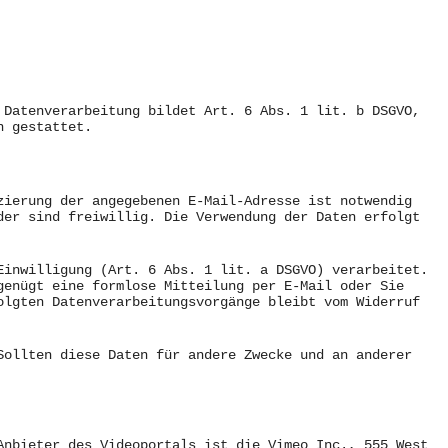
 Datenverarbeitung bildet Art. 6 Abs. 1 lit. b DSGVO,
n gestattet.
zierung der angegebenen E-Mail-Adresse ist notwendig
der sind freiwillig. Die Verwendung der Daten erfolgt
Einwilligung (Art. 6 Abs. 1 lit. a DSGVO) verarbeitet.
genügt eine formlose Mitteilung per E-Mail oder Sie
olgten Datenverarbeitungsvorgänge bleibt vom Widerruf
Sollten diese Daten für andere Zwecke und an anderer
Anbieter des Videoportals ist die Vimeo Inc., 555 West