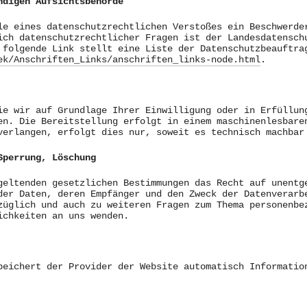
ndigen Aufsichtsbehörde
le eines datenschutzrechtlichen Verstoßes ein Beschwerde
ich datenschutzrechtlicher Fragen ist der Landesdatensch
 folgende Link stellt eine Liste der Datenschutzbeauftra
ek/Anschriften_Links/anschriften_links-node.html
.
ie wir auf Grundlage Ihrer Einwilligung oder in Erfüllun
en. Die Bereitstellung erfolgt in einem maschinenlesbare
verlangen, erfolgt dies nur, soweit es technisch machbar
Sperrung, Löschung
geltenden gesetzlichen Bestimmungen das Recht auf unentg
der Daten, deren Empfänger und den Zweck der Datenverarb
züglich und auch zu weiteren Fragen zum Thema personenbe
ichkeiten an uns wenden.
peichert der Provider der Website automatisch Informatio