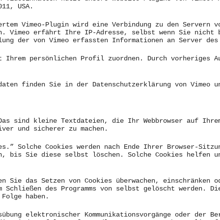
011, USA.
ertem Vimeo-Plugin wird eine Verbindung zu den Servern v
n. Vimeo erfährt Ihre IP-Adresse, selbst wenn Sie nicht 
lung der von Vimeo erfassten Informationen an Server des
t Ihrem persönlichen Profil zuordnen. Durch vorheriges A
daten finden Sie in der Datenschutzerklärung von Vimeo 
Das sind kleine Textdateien, die Ihr Webbrowser auf Ihre
iver und sicherer zu machen.
es.” Solche Cookies werden nach Ende Ihrer Browser-Sitzu
n, bis Sie diese selbst löschen. Solche Cookies helfen u
en Sie das Setzen von Cookies überwachen, einschränken o
m Schließen des Programms von selbst gelöscht werden. Di
 Folge haben.
sübung elektronischer Kommunikationsvorgänge oder der Be